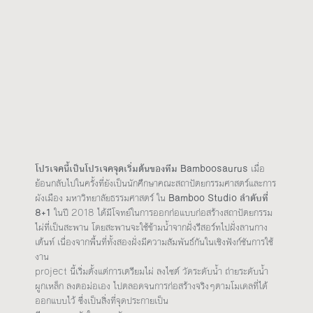
โปรเจคนี้เป็นโปรเจคจุดเริ่มต้นของทีม Bamboosaurus
เมื่อ
ย้อนกลับไปในครั้งที่ยังเป็นนักศึกษาคณะสถาปัตยกรรมศาสตร์และการ
ผังเมือง มหาวิทยาลัยธรรมศาสตร์ ใน
Bamboo Studio ลำดับที่
8+1
ในปี 2018 ได้มีโจทย์ในการออกก่อแบบก่อสร้างสถาปัตยกรรม
ไผ่ที่เป็นสะพาน โดยสะพานจะใช้ข้ามน้ำจากฝั่งรีสอร์ทไปฝั่งลานกาง
เต้นท์ เนื่องจากพื้นที่ทั้งสองฝั่งมีความสัมพันธ์กันในเชิงฟังก์ชันการใช้
งาน
project นี้เริ่มตั้งแต่การเตรียมไผ่ ลงไซต์ วัดระดับน้ำ ถ่ายระดับน้ำ
ผูกเหล็ก ลงตอม่อเอง ไปตลอดจนการก่อสร้างจริงๆตามโมเดลที่ได้
ออกแบบไว้ ซึ่งเป็นสิ่งที่จุดประกายเป็น