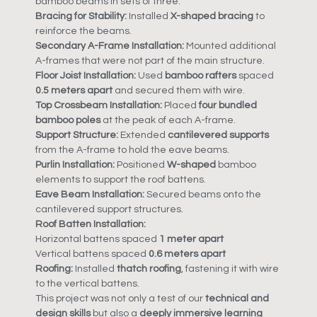
bamboo beams in sets of three.
Bracing for Stability:
Installed
X-shaped bracing
to
reinforce the beams.
Secondary A-Frame Installation:
Mounted additional
A-frames that were not part of the main structure.
Floor Joist Installation:
Used
bamboo rafters
spaced
0.5 meters apart
and secured them with wire.
Top Crossbeam Installation:
Placed
four bundled
bamboo poles
at the peak of each A-frame.
Support Structure:
Extended
cantilevered supports
from the A-frame to hold the eave beams.
Purlin Installation:
Positioned
W-shaped
bamboo
elements to support the roof battens.
Eave Beam Installation:
Secured beams onto the
cantilevered support structures.
Roof Batten Installation:
Horizontal battens spaced
1 meter apart
Vertical battens spaced
0.6 meters apart
Roofing:
Installed
thatch roofing
, fastening it with wire
to the vertical battens.
This project was not only a test of our
technical and
design skills
but also a
deeply immersive learning