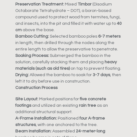
Preservation Treatment:
Mixed
Timbor
(Disodium
Octaborate Tetrahydrate – DOT), a boron-based
compound used to protect wood from termites, fungi,
and insects, into the pit and filled it with water up to
40
cm
above the base.
Bamboo Cutting:
Selected bamboo poles
6-7 meters
in length, then drilled through the nodes along the
entire length to allow the preservative to penetrate.
Soaking Process:
Submerged the bamboo in the
solution, carefully stacking them and placing
heavy
materials (such as old tires)
on top to prevent floating.
Drying:
Allowed the bamboo to soak for
3-7 days
, then
left it to dry before use in construction.
Construction Process
Site Layout:
Marked positions for
five concrete
footings
and utilized an existing
rain tree
as an
additional structural support.
A-Frame Installation:
Positioned
four A-frame
structures
, with one anchored to the tree.
Beam Installation:
Assembled
24-meter-long