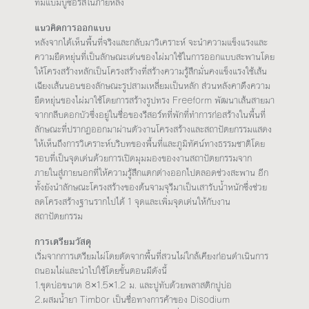
ทีมแบมบูซอรัสในภายหลัง
แนวคิดการออกแบบ
หลังจากได้เห็นพื้นที่จริงและกลับมาวิเคราะห์ จะนำความแข็งแรงและ
ความยืดหยุ่นที่เป็นลักษณะเด่นของไผ่มาใช้ในการออกแบบสะพานโดย
ให้โครงสร้างหลักเป็นโครงสร้างที่สร้างความรู้สึกมั่นคงแข็งแรงใช้เส้น
เฉียงเส้นนอนของลักษณะรูปสามเหลี่ยมเป็นหลัก ส่วนหลังคาดึงความ
ยืดหยุ่นของไผ่มาใช้โดยการสร้างรูปทรง Freeform พัฒนาเส้นสายมา
จากกลีบดอกบัวซึ่งอยู่ในชื่อของรีสอร์ทที่พักที่ทำการก่อสร้างในพื้นที่
ลักษณะที่ปรากฏออกมาผ่านตัวงานโครงสร้างและสถาปัตยกรรมแสดง
ให้เห็นถึงการวิเคราะห์บริบทของพื้นที่และภูมิทัศน์ทางธรรมชาติโดย
รอบที่เป็นจุดเด่นด้วยการเปิดมุมมองของงานสถาปัตยกรรมจาก
ภายในสู่ภายนอกที่ให้ความรู้สึกแตกต่างออกไปตลอดช่วงสะพาน อีก
ทั้งยังนำลักษณะโครงสร้างของต้นจามจุรีมาเป็นเสารับน้ำหนักซึ่งช่วย
ลดโครงสร้างฐานรากไปได้ 1 จุดและเพิ่มจุดเด่นให้กับงาน
สถาปัตยกรรม
การเตรียมวัสดุ
เริ่มจากการเตรียมไผ่โดยตัดจากพื้นที่สวนไผ่ใกล้เคียงก่อนดำเนินการ
ถนอมไผ่และนำไปใช้โดยขั้นตอนมีดังนี้
1.ขุดบ่อขนาด 8×1.5×1.2 ม. และปูทับด้วยพลาสติกปูบ่อ
2.ผสมน้ำยา Timbor เป็นชื่อทางการค้าของ Disodium